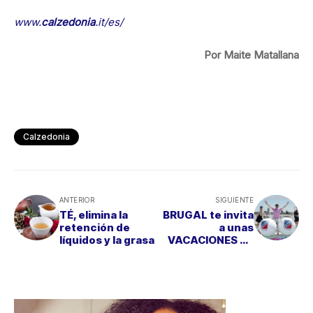
www.
calzedonia
.it/es/
Por Maite Matallana
Calzedonia
ANTERIOR
SIGUIENTE
TÉ, elimina la
BRUGAL te invita
retención de
a unas
líquidos y la grasa
VACACIONES DE
LUJO EN IBIZA