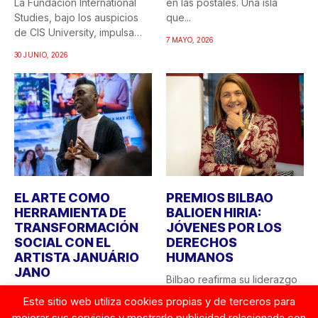
La Fundación International
en las postales. Una isla
Studies, bajo los auspicios
que...
de CIS University, impulsa
7 MAYO, 2026
una...
30 JUNIO, 2026
EL ARTE COMO
PREMIOS BILBAO
HERRAMIENTA DE
BALIOEN HIRIA:
TRANSFORMACIÓN
JÓVENES POR LOS
SOCIAL CON EL
DERECHOS
ARTISTA JANUÁRIO
HUMANOS
JANO
Bilbao reafirma su liderazgo
CIS University y la Fundación
como ciudad comprometida
Este sitio web utiliza cookies propias y de terceros para
Robert F. Kennedy Human
con los valores
mejorar sus servicios y mostrarle publicidad relacionada con