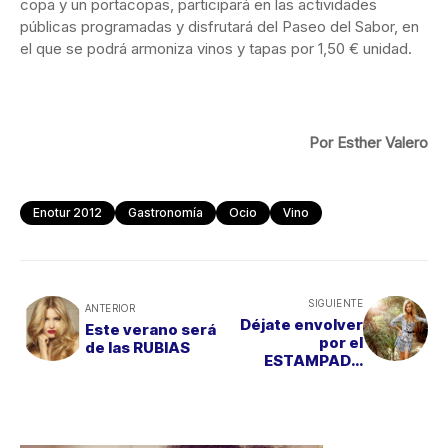
copa y un portacopas, participará en las actividades
públicas programadas y disfrutará del Paseo del Sabor, en
el que se podrá armoniza vinos y tapas por 1,50 € unidad.
Por Esther Valero
Enotur 2012
Gastronomía
Ocio
Vino
SIGUIENTE
ANTERIOR
Déjate envolver
Este verano será
por el
de las RUBIAS
ESTAMPADO
PAÑUELO