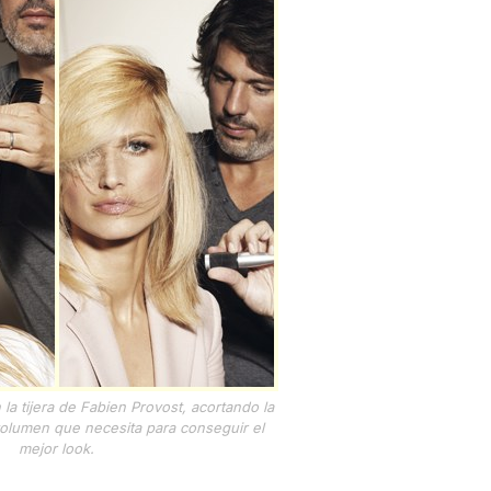
a tijera de Fabien Provost, acortando la
olumen que necesita para conseguir el
mejor look.