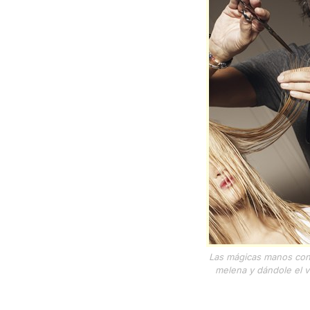
Las mágicas manos con l
melena y dándole el v