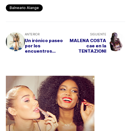
Balneario Alange
ANTERIOR
SIGUIENTE
Un irónico paseo
MALENA COSTA
por los
cae en la
encuentros
TENTAZIONI
sexuales de una
mujer del siglo
XXI