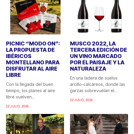
PICNIC “MODO ON”:
MUSCO 2022, LA
LA PROPUESTA DE
TERCERA EDICIÓN DE
IBÉRICOS
UN VINO MARCADO
MONTELLANO PARA
POR EL PAISAJE Y LA
DISFRUTAR AL AIRE
NATURALEZA
LIBRE
En una ladera de suelos
Con la llegada del buen
arcillo-calcáreos, donde las
tiempo, los planes al aire
garzas sobrevuelan el
libre vuelven...
recuerdo...
22 JULIO, 2026
22 JULIO, 2026