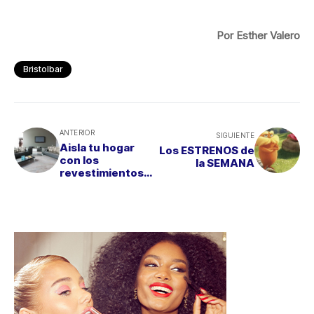
Por Esther Valero
Bristolbar
ANTERIOR
SIGUIENTE
Aisla tu hogar
Los ESTRENOS de
con los
la SEMANA
revestimientos
de corcho de
WICANDERS