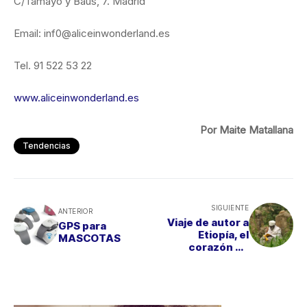
C/Tamayo y Baus, 7. Madrid
Email: inf0@aliceinwonderland.es
Tel. 91 522 53 22
www.aliceinwonderland.es
Por Maite Matallana
Tendencias
SIGUIENTE
ANTERIOR
Viaje de autor a
GPS para
Etiopía, el
MASCOTAS
corazón de
África