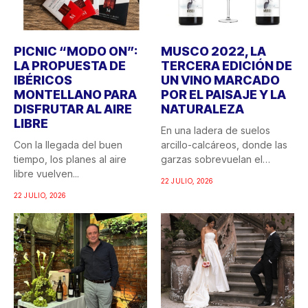
PICNIC “MODO ON”:
MUSCO 2022, LA
LA PROPUESTA DE
TERCERA EDICIÓN DE
IBÉRICOS
UN VINO MARCADO
MONTELLANO PARA
POR EL PAISAJE Y LA
DISFRUTAR AL AIRE
NATURALEZA
LIBRE
En una ladera de suelos
Con la llegada del buen
arcillo-calcáreos, donde las
tiempo, los planes al aire
garzas sobrevuelan el
libre vuelven...
recuerdo...
22 JULIO, 2026
22 JULIO, 2026