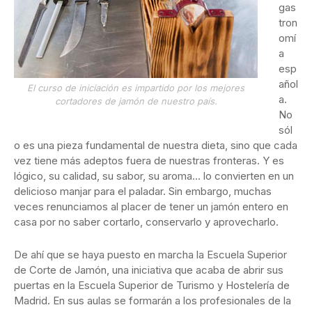
gas
tron
omí
a
esp
añol
El curso de iniciación es impartido por los mejores
a.
cortadores de jamón de nuestro país.
No
sól
o es una pieza fundamental de nuestra dieta, sino que cada
vez tiene más adeptos fuera de nuestras fronteras. Y es
lógico, su calidad, su sabor, su aroma… lo convierten en un
delicioso manjar para el paladar. Sin embargo, muchas
veces renunciamos al placer de tener un jamón entero en
casa por no saber cortarlo, conservarlo y aprovecharlo.
De ahí que se haya puesto en marcha la Escuela Superior
de Corte de Jamón, una iniciativa que acaba de abrir sus
puertas en la Escuela Superior de Turismo y Hostelería de
Madrid. En sus aulas se formarán a los profesionales de la