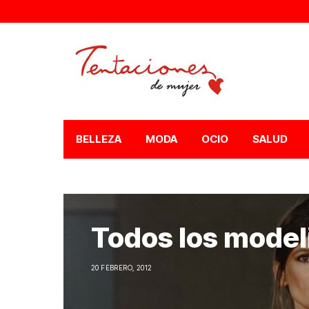
BELLEZA
MODA
OCIO
SALUD
Todos los model
20 FEBRERO, 2012