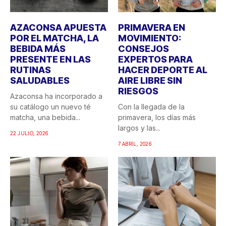
AZACONSA APUESTA
PRIMAVERA EN
POR EL MATCHA, LA
MOVIMIENTO:
BEBIDA MÁS
CONSEJOS
PRESENTE EN LAS
EXPERTOS PARA
RUTINAS
HACER DEPORTE AL
SALUDABLES
AIRE LIBRE SIN
RIESGOS
Azaconsa ha incorporado a
su catálogo un nuevo té
Con la llegada de la
matcha, una bebida...
primavera, los días más
largos y las...
22 JULIO, 2026
7 ABRIL, 2026