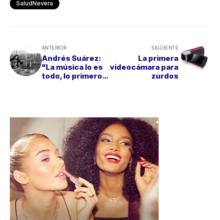
SaludNevera
ANTERIOR
SIGUIENTE
Andrés Suárez:
La primera
"La música lo es
videocámara para
todo, lo primero
zurdos
que sentí al
nacer"