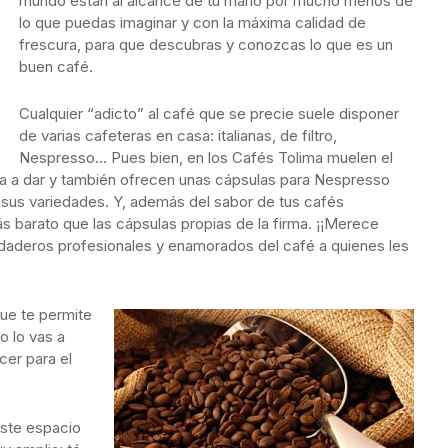
mundo están al alcance de tu mano por mucho menos de
lo que puedas imaginar y con la máxima calidad de
frescura, para que descubras y conozcas lo que es un
buen café.
Cualquier “adicto” al café que se precie suele disponer
de varias cafeteras en casa: italianas, de filtro,
Nespresso… Pues bien, en los Cafés Tolima muelen el
aya a dar y también ofrecen unas cápsulas para Nespresso
 sus variedades. Y, además del sabor de tus cafés
 barato que las cápsulas propias de la firma. ¡¡Merece
rdaderos profesionales y enamorados del café a quienes les
que te permite
 lo vas a
cer para el
este espacio