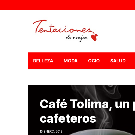
BELLEZA
MODA
OCIO
SALUD
Café Tolima, un 
cafeteros
15 ENERO, 2012