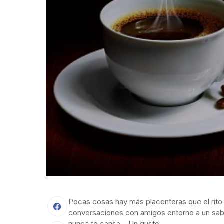
Pocas cosas hay más placenteras que el rito 
conversaciones con amigos entorno a un sabro
nunca te cansa… Un gusto…