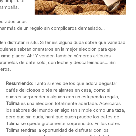
y amplia: té
 champaña.
aborados unos
onar más de un regalo sin complicaros demasiado…
 disfrutar in situ. Si tenéis alguna duda sobre qué variedad
 quienes sabrán orientaros en la mejor elección para que
imo placer. Ah! Y venden también números artículos
caramelos de café solo, con leche y descafeinados… Sin
teros.
Resumiendo
: Tanto si eres de los que adora degustar
cafés deliciosos o tés relajantes en casa, como si
quieres sorprender a alguien con un estupendo regalo,
Tolima
es una elección totalmente acertada. Acercarás
los sabores del mundo en algo tan simple como una taza,
pero que sin duda, hará que quien pruebe los cafés de
Tolima se quede gratamente sorprendido. En los cafés
Tolima tendrás la oportunidad de disfrutar con los