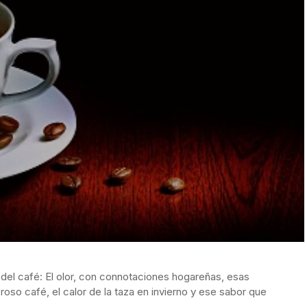
del café: El olor, con connotaciones hogareñas, esas
so café, el calor de la taza en invierno y ese sabor que