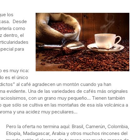
que los
 casa. Desde
fetería como
z dentro, el
rticularidades
pecial para
 es muy rica:
o es el único
adictos” al café agradecen un montón cuando ya han
ma evidente. Una de las variedades de cafés más originales
 graciosísimos, con un grano muy pequeño… Tienen también
que sólo se cultiva en las montañas de esa isla volcánica a
un aroma y una acidez muy peculiares…
Pero la oferta no termina aquí: Brasil, Camerún, Colombia,
Etiopía, Madagascar, Arabia y otros muchos rincones del