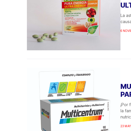
UL
La as
causa
6 NOVI
MU
PA
¡Por 
la fa
nutri
23 MAY