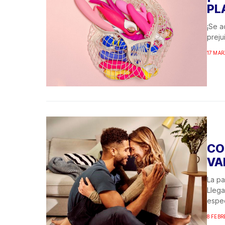
PL
¡Se a
preju
17 MAR
CO
VA
La pa
Llega
espec
8 FEBR