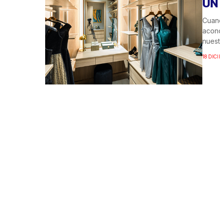
UN
Cuan
acond
nuest
18 DIC