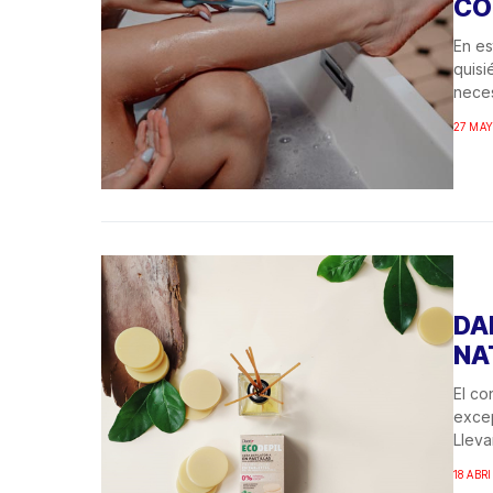
CO
En es
quisi
neces
27 MAY
DA
NA
El co
excep
Lleva
18 ABRI