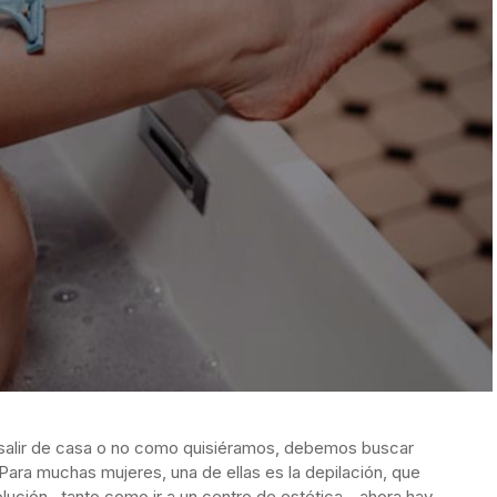
alir de casa o no como quisiéramos, debemos buscar
ara muchas mujeres, una de ellas es la depilación, que
ución –tanto como ir a un centro de estética-, ahora hay