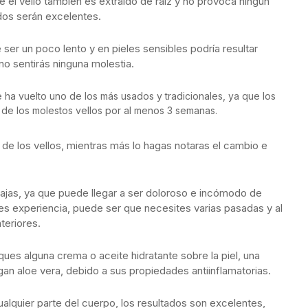
el vello también es extraído de raíz y no provoca ningún
tados serán excelentes.
ser un poco lento y en pieles sensibles podría resultar
no sentirás ninguna molestia.
ha vuelto uno de los más usados y tradicionales, ya que los
 de los molestos vellos por al menos 3 semanas.
 de los vellos, mientras más lo hagas notaras el cambio e
jas, ya que puede llegar a ser doloroso e incómodo de
ienes experiencia, puede ser que necesites varias pasadas y al
teriores.
ues alguna crema o aceite hidratante sobre la piel, una
n aloe vera, debido a sus propiedades antiinflamatorias.
alquier parte del cuerpo, los resultados son excelentes,