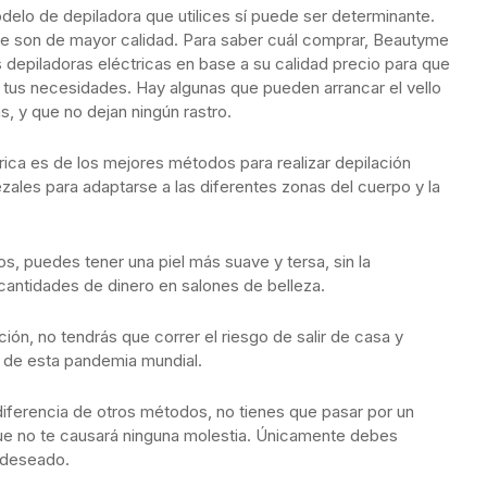
delo de depiladora que utilices sí puede ser determinante.
ue son de mayor calidad. Para saber cuál comprar, Beautyme
 depiladoras eléctricas en base a su calidad precio para que
a tus necesidades. Hay algunas que pueden arrancar el vello
las, y que no dejan ningún rastro.
trica es de los mejores métodos para realizar depilación
ales para adaptarse a las diferentes zonas del cuerpo y la
s, puedes tener una piel más suave y tersa, sin la
cantidades de dinero en salones de belleza.
n, no tendrás que correr el riesgo de salir de casa y
o de esta pandemia mundial.
 diferencia de otros métodos, no tienes que pasar por un
 que no te causará ninguna molestia. Únicamente debes
o deseado.