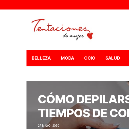
BELLEZA
MODA
OCIO
SALUD
CÓMO DEPILARS
TIEMPOS DE C
27 MAYO, 2020