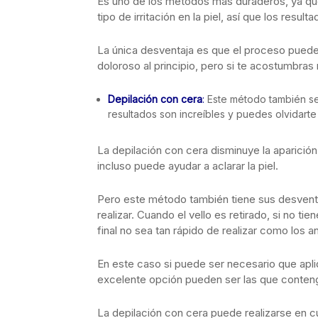
Es uno de los métodos más duraderos, ya que 
tipo de irritación en la piel, así que los resul
La única desventaja es que el proceso puede 
doloroso al principio, pero si te acostumbras 
Depilación con cera
:
Este método también se 
resultados son increíbles y puedes olvidarte
La depilación con cera disminuye la aparición
incluso puede ayudar a aclarar la piel.
Pero este método también tiene sus desventa
realizar. Cuando el vello es retirado, si no t
final no sea tan rápido de realizar como los an
En este caso si puede ser necesario que apliq
excelente opción pueden ser las que contenga
La depilación con cera puede realizarse en cu