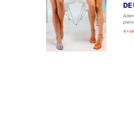
DE
Ademá
piern
18 FEB