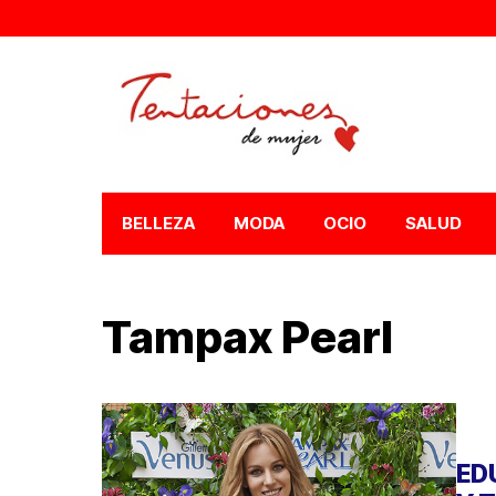
BELLEZA
MODA
OCIO
SALUD
Tampax Pearl
ED