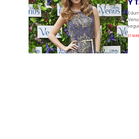
Y 
Edur
Venus
segur
27 MAR