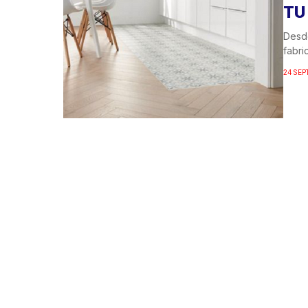
TU
Desde
fabri
24 SEP