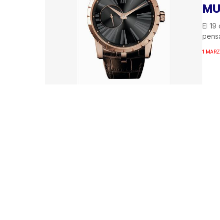
MU
El 19
pensa
1 MARZ