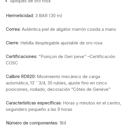
Apliques de oro rosa
Hermeticidad
: 3 BAR (30 m)
Correa
: Auténtica piel de aligátor marrón cosida a mano
Cierre
: Hebilla desplegable ajustable de oro rosa
Certificaciones
: “Poinçon de Gen`peve” –Certificación
COSC
Calibre RD620:
Movimiento mecánico de carga
automática, 13´´´3/4, 35 rubíes, ajuste fino en cinco
posiciones, rodiado, decoración “Côtes de Genève”
Caracterísitcas específicas
: Horas y minutos en el centro,
segundero pequeño a las 9 horas
Número de componentes
: 184