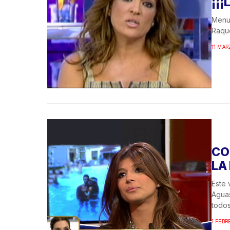
¡¡¡
Menud
Raque
11 MAR
CO
LA
Este
Aguas
todos.
1 FEBR