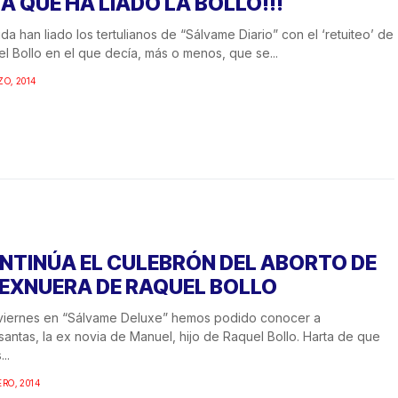
LA QUE HA LIADO LA BOLLO!!!
a han liado los tertulianos de “Sálvame Diario” con el ‘retuiteo’ de
l Bollo en el que decía, más o menos, que se...
ZO, 2014
NTINÚA EL CULEBRÓN DEL ABORTO DE
 EXNUERA DE RAQUEL BOLLO
 viernes en “Sálvame Deluxe” hemos podido conocer a
antas, la ex novia de Manuel, hijo de Raquel Bollo. Harta de que
..
ERO, 2014