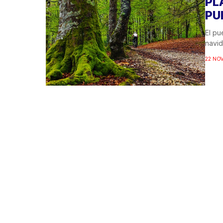
PL
PU
El pu
navid
22 NOV