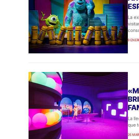
ES
La ex
visit
conso
9 ENER
«M
BR
FA
La ll
que t
26 MAR