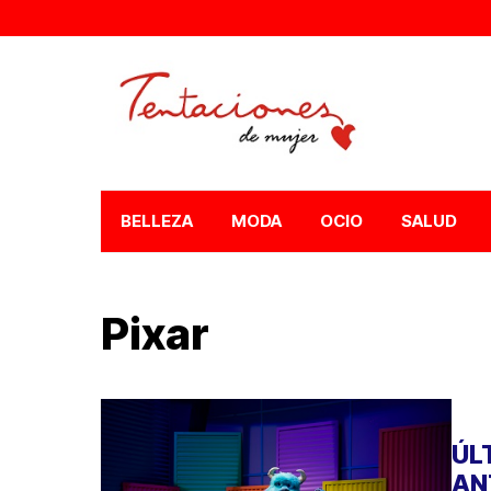
BELLEZA
MODA
OCIO
SALUD
Pixar
ÚL
AN