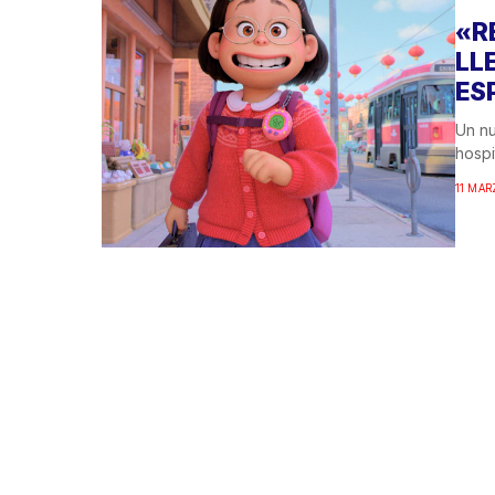
«R
LL
ES
Un nu
hospi
11 MAR