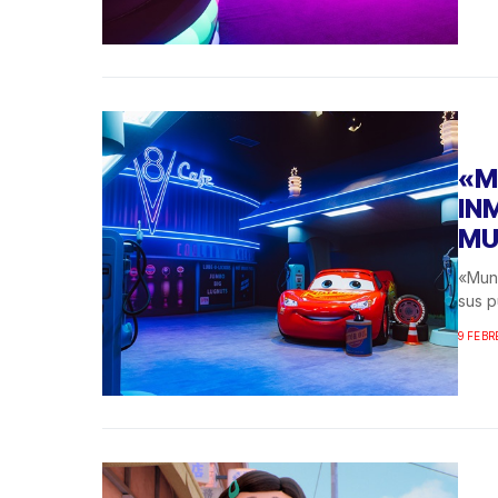
«M
IN
MU
«Mund
sus p
9 FEBR