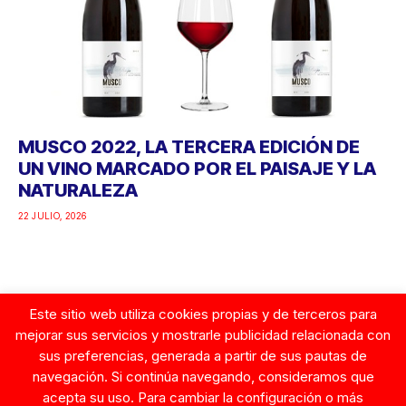
MUSCO 2022, LA TERCERA EDICIÓN DE
UN VINO MARCADO POR EL PAISAJE Y LA
NATURALEZA
22 JULIO, 2026
Este sitio web utiliza cookies propias y de terceros para
Google
mejorar sus servicios y mostrarle publicidad relacionada con
sus preferencias, generada a partir de sus pautas de
navegación. Si continúa navegando, consideramos que
acepta su uso. Para cambiar la configuración o más