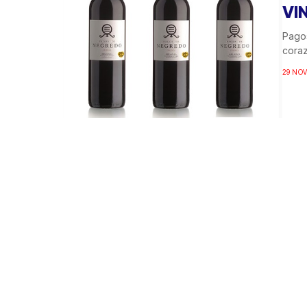
VI
Pagos
coraz
29 NOV