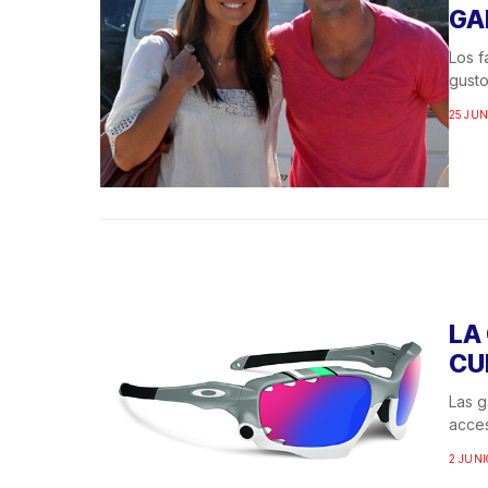
GA
Los f
gusto
25 JUN
LA
CU
Las g
acces
2 JUNI