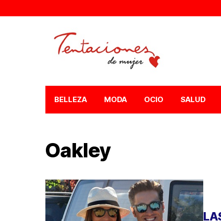
BELLEZA
MODA
OCIO
SALUD
Oakley
LA