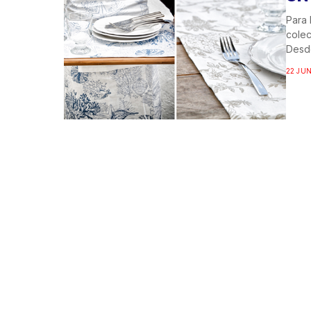
Para 
colec
Desde
22 JUN