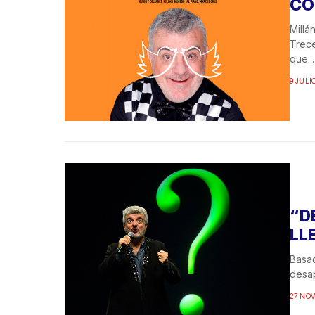
CO
Millá
Trece
que...
9 JULIO
“D
LL
Basad
desap
27 NOV