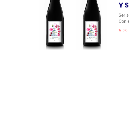
Y 
Ser s
Con e
12 DIC