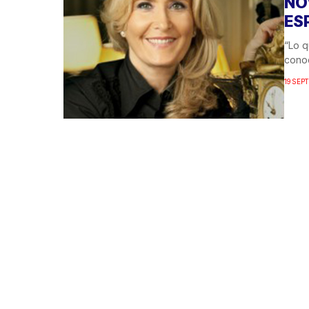
NO
ES
“Lo q
conoc
19 SEP