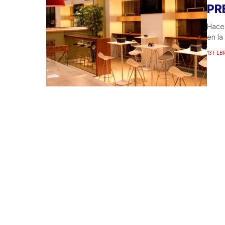
PR
Hace
en la
13 FEB