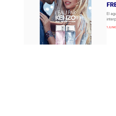
FR
El ag
inter
1 JUNI