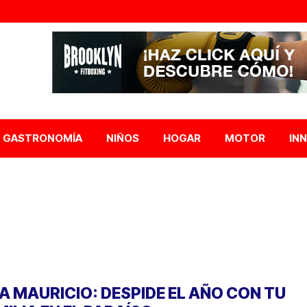
GASTRONOMÍA
NIÑOS
HOGAR
MOTOR
IN
LA MAURICIO: DESPIDE EL AÑO CON TU