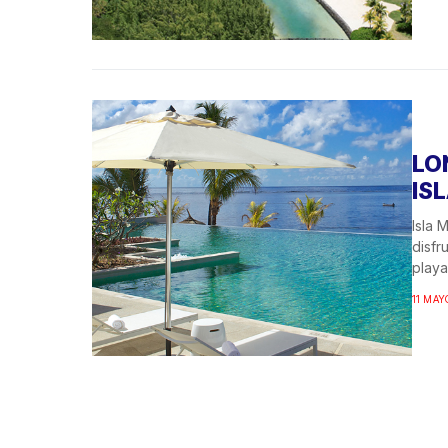
LO
IS
Isla 
disfr
playas
11 MAY