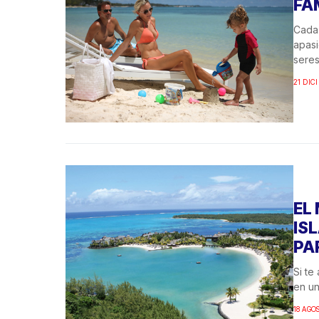
FA
Cada 
apasi
seres.
21 DIC
EL
IS
PA
Si te
en un
18 AGO