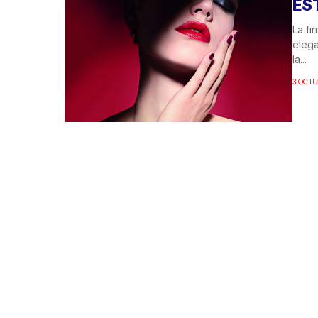
ES
La fi
elega
la...
3 OCTU