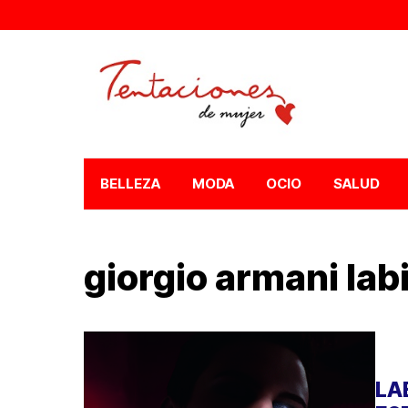
BELLEZA
MODA
OCIO
SALUD
giorgio armani lab
LA