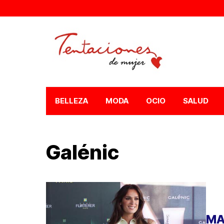
BELLEZA
MODA
OCIO
SALUD
Galénic
MA