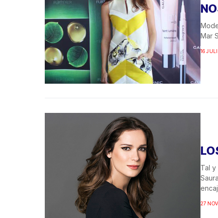
NO
Model
Mar S
16 JULI
LO
Tal y
Saura
encaja
27 NOV