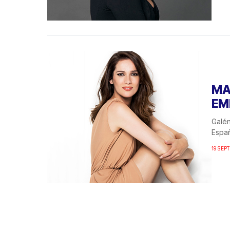
MA
EM
Galén
Españ
19 SEP