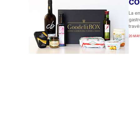
CO
La em
gastr
través
20 MAY