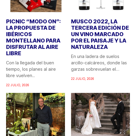
PICNIC “MODO ON”:
MUSCO 2022, LA
LA PROPUESTA DE
TERCERA EDICIÓN DE
IBÉRICOS
UN VINO MARCADO
MONTELLANO PARA
POR EL PAISAJE Y LA
DISFRUTAR AL AIRE
NATURALEZA
LIBRE
En una ladera de suelos
Con la llegada del buen
arcillo-calcáreos, donde las
tiempo, los planes al aire
garzas sobrevuelan el
libre vuelven...
recuerdo...
22 JULIO, 2026
22 JULIO, 2026