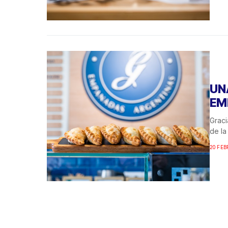
UN
EM
Graci
de la
20 FEB