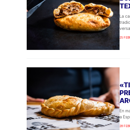
TE
La ca
tradi
versat
25 FEB
«T
PR
AR
En ma
a Esp
28 FEB