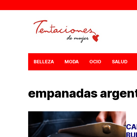
BELLEZA
MODA
OCIO
SALUD
empanadas argent
CA
BU