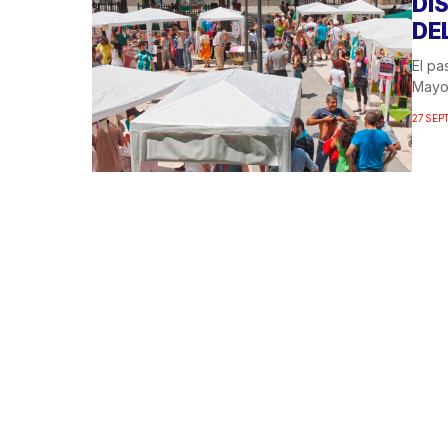
DI
DE
El pa
Mayo 
27 SEP