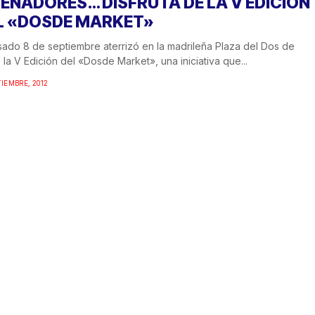
SEÑADORES… DISFRUTA DE LA V EDICIÓN
L «DOSDE MARKET»
sado 8 de septiembre aterrizó en la madrileña Plaza del Dos de
la V Edición del «Dosde Market», una iniciativa que...
TIEMBRE, 2012