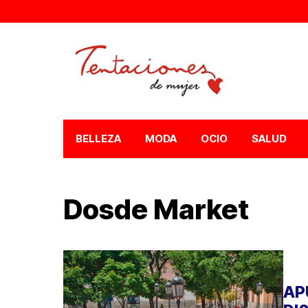
BELLEZA
MODA
OCIO
SALUD
Dosde Market
AP