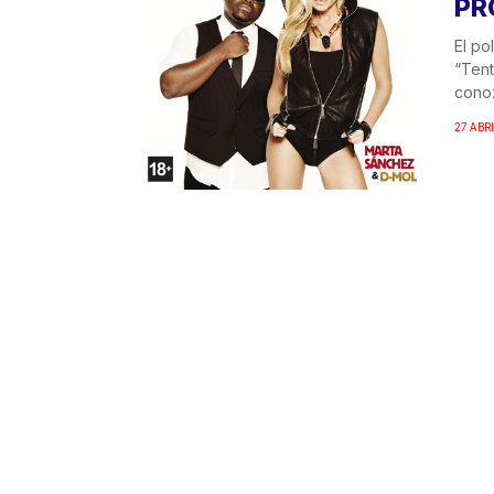
PR
El po
“Tent
conoz
27 ABRI