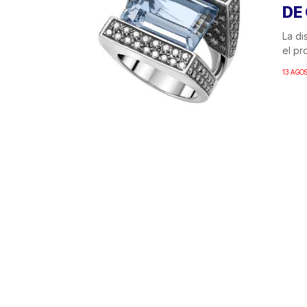
DE
La di
el pr
13 AGO