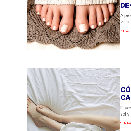
DE
A pes
vista
24 OCT
CÓ
CA
El ve
sol y
18 MAY