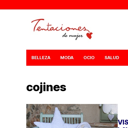
BELLEZA
MODA
OCIO
SALUD
cojines
VI