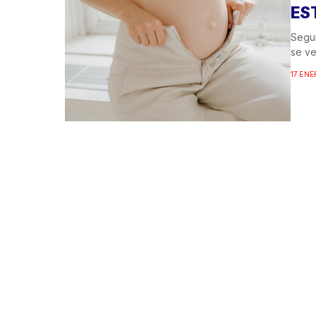
ES
Segur
se ve
17 ENE