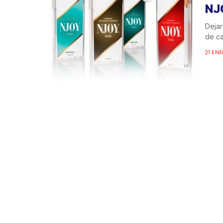
NJ
Dejar
de ca
21 ENE