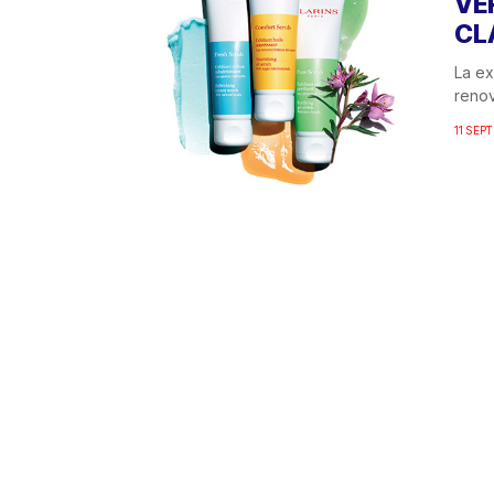
VE
CL
La ex
renov
11 SEP