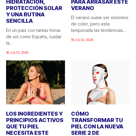
HIDRATACIÓN,
PARA ARRASAR ESTE
PROTECCIÓN SOLAR
VERANO
Y UNA RUTINA
El verano suele ser sinónimo
SENCILLA
de color, pero esta
En un país con tantas horas
temporada las tendencias...
de sol como España, cuidar
18 JULIO, 2026
la...
30 JULIO, 2026
LOS INGREDIENTES Y
CÓMO
PRINCIPIOS ACTIVOS
TRANSFORMAR TU
QUE TU PIEL
PIEL CON LA NUEVA
NECESITA ESTE
SERIE 2 DE