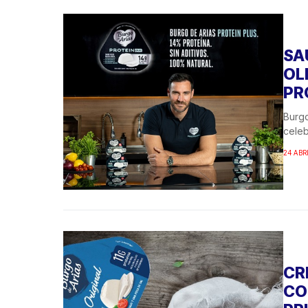
SA
OL
PR
Burgo
celeb
24 ABR
CR
CO