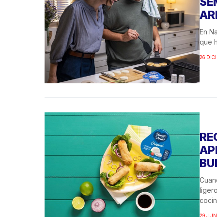
SE
AR
En Na
que h
26 DIC
RE
AP
BU
Cuand
liger
cocin
29 JUN