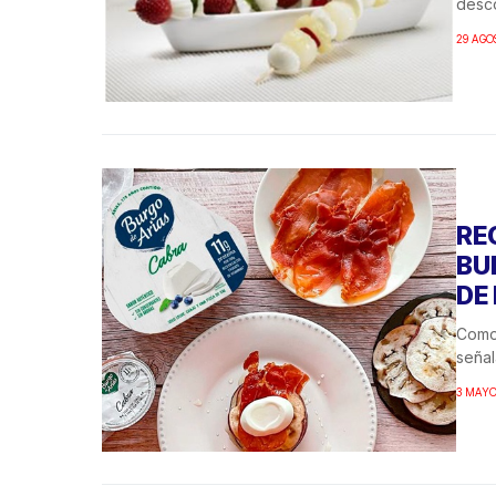
desco
29 AGO
RE
BU
DE
Como 
señal
3 MAYO