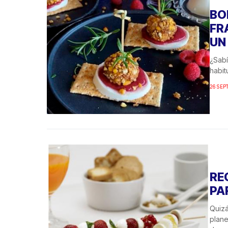
BO
FR
UN
¿Sabí
habit
26 SEP
RE
PA
Quizá
plane