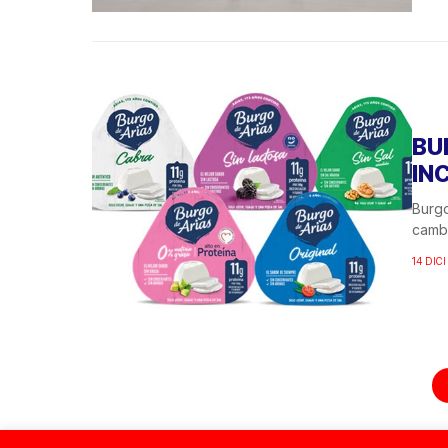
BU
IN
Burgo
cambi
14 DIC