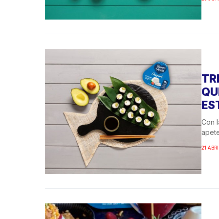
TR
QU
ES
Con l
apete
21 ABRI