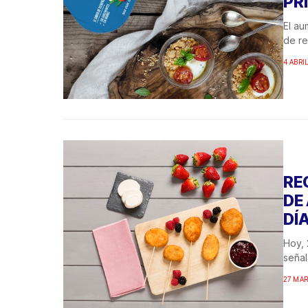
PR
El au
de re
4 ABRI
RE
DE
DÍ
Hoy, 
señal
27 MAR