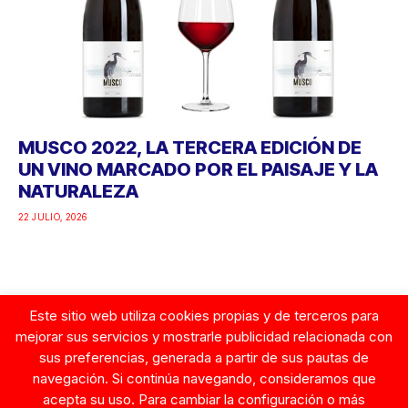
MUSCO 2022, LA TERCERA EDICIÓN DE
UN VINO MARCADO POR EL PAISAJE Y LA
NATURALEZA
22 JULIO, 2026
Este sitio web utiliza cookies propias y de terceros para
Google
mejorar sus servicios y mostrarle publicidad relacionada con
sus preferencias, generada a partir de sus pautas de
navegación. Si continúa navegando, consideramos que
acepta su uso. Para cambiar la configuración o más